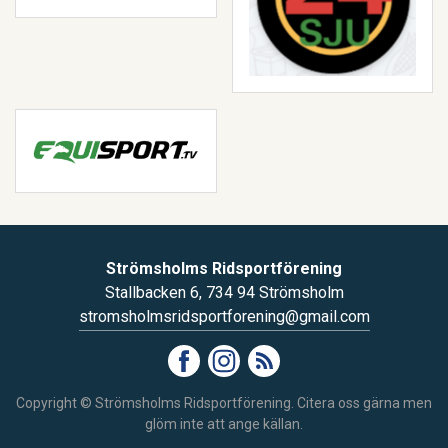
Strömsholms Ridsportförening
Stallbacken 6, 734 94 Strömsholm
stromsholmsridsportforening@gmail.com
Copyright © Strömsholms Ridsportförening. Citera oss gärna men
glöm inte att ange källan.