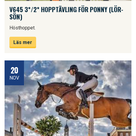
V645 3*/2* HOPPTÄVLING FÖR PONNY (LÖR-
SÖN)
Hösthoppet.
Läs mer
20
NOV